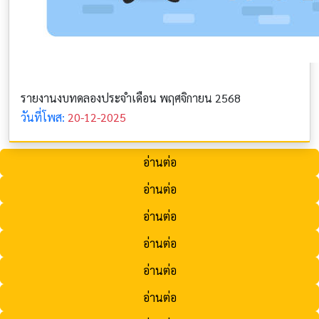
รายงานงบทดลองประจำเดือน พฤศจิกายน 2568
วันที่โพส:
20-12-2025
อ่านต่อ
อ่านต่อ
อ่านต่อ
อ่านต่อ
อ่านต่อ
อ่านต่อ