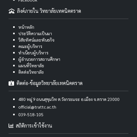
ลิงค์ภายใน วิทยาลัยเทคนิคตราด
หน้าหลัก
ประวัติความเป็นมา
วิสัยทัศน์และพันธกิจ
คณะผู้บริหาร
ทำเนียบผู้บริหาร
ผู้อำนวยการสถานศึกษา
แผนที่วิทยาลัย
ติดต่อวิทยาลัย
ติดต่อ-ข้อมูลวิทยาลัยเทคนิคตราด
480 หมู่ 9 ถนนสุขุมวิท ต.วังกระแจะ อ.เมือง จ.ตราด 23000
official@trattc.ac.th
039-518-105
สถิติการเข้าใช้งาน