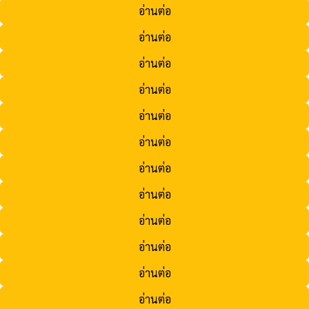
อ่านต่อ
อ่านต่อ
อ่านต่อ
อ่านต่อ
อ่านต่อ
อ่านต่อ
อ่านต่อ
อ่านต่อ
อ่านต่อ
อ่านต่อ
อ่านต่อ
อ่านต่อ