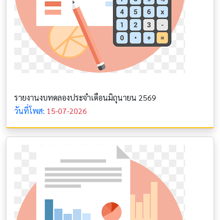
รายงานงบทดลองประจำเดือนมิถุนายน 2569
วันที่โพส:
15-07-2026