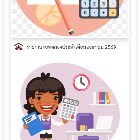
รายงานงบทดลองประจำเดือนเมษายน 2569