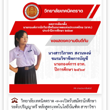
วิทยาลัยเทคนิคตราด 📣📣เปิดรับสมัครนักศึกษา
ระดับปริญญาตรี หลักสูตรเทคโนโลยีบัณฑิต สาขาวิชา