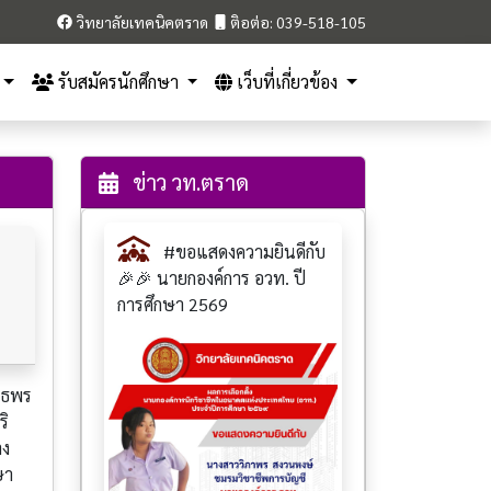
วิทยาลัยเทคนิคตราด
ติอต่อ: 039-518-105
รับสมัครนักศึกษา
เว็บที่เกี่ยวข้อง
ข่าว วท.ตราด
#ขอแสดงความยินดีกับ
🎉🎉 นายกองค์การ อวท. ปี
การศึกษา 2569
ทธพร
ริ
าง
ษา