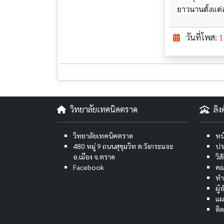
ยาวนานตั้งแต่
วันที่โพส:
1
วิทยาลัยเทคนิคตราด
ลิ
วิทยาลัยเทคนิคตราด
หน
480 หมู่ 9 ถนนสุขุมวิท ต.วังกระแจะ
ปร
อ.เมือง จ.ตราด
วิ
Facebook
คณ
ทำ
ผู
แผ
ติ