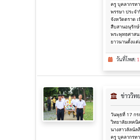
ครู บุคลากรท
พรรษา ประจำป
จังหวัดตราด เ
สืบสานอนุรักษ์
พระพุทธศาสนา
ยาวนานตั้งแต่
วันที่โพส:
1
ข่าววิ
วันพุธที่ 17 
วิทยาลัยเทคน
นางสาวลัลน์ล
ครู บุคลากรท