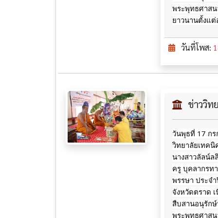
พระพุทธศาสนา
ยาวนานตั้งแต่
วันที่โพส:
1
ข่าววิ
วันพุธที่ 17 
วิทยาลัยเทคน
นางสาวลัลน์ล
ครู บุคลากรท
พรรษา ประจำป
จังหวัดตราด เ
สืบสานอนุรักษ์
พระพุทธศาสนา