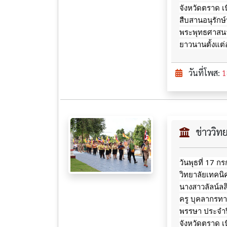
จังหวัดตราด เ
สืบสานอนุรักษ์
พระพุทธศาสนา
ยาวนานตั้งแต่
วันที่โพส:
1
ข่าววิ
วันพุธที่ 17 
วิทยาลัยเทคน
นางสาวลัลน์ล
ครู บุคลากรท
พรรษา ประจำป
จังหวัดตราด เ