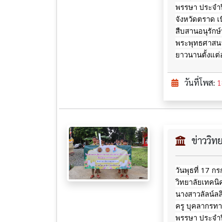
พรรษา ประจำป
จังหวัดตราด เ
สืบสานอนุรักษ์
พระพุทธศาสนา
ยาวนานตั้งแต่
วันที่โพส:
1
ข่าววิ
วันพุธที่ 17 
วิทยาลัยเทคน
นางสาวลัลน์ล
ครู บุคลากรท
พรรษา ประจำป