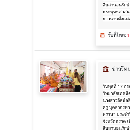
สืบสานอนุรักษ์
พระพุทธศาสนา
ยาวนานตั้งแต่
วันที่โพส:
1
ข่าววิ
วันพุธที่ 17 
วิทยาลัยเทคน
นางสาวลัลน์ล
ครู บุคลากรท
พรรษา ประจำป
จังหวัดตราด เ
สืบสานอนุรักษ์