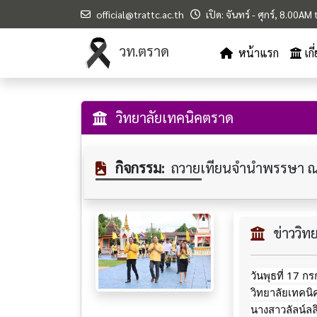
official@trattc.ac.th
เปิด: จันทร์ - ศุกร์, 8.00A
วท.ตราด
หน้าแรก
เก
วิทยาลัยเทคนิคตราด
กิจกรรม:
ถวายเทียนจำนำพรรษา ณ 
ข่าววิ
วันพุธที่ 17 
วิทยาลัยเทคน
นางสาวลัลน์ล