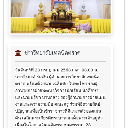
ข่าววิทยาลัยเทคนิคตราด
วันจันทร์ที่​ 28​ กรกฎาคม​ 2568​ เวลา​ 08.00 น.​
นายจิ​รพ​งค์​ ร่มเง​ิน​ ผู้​อำนวยการ​วิทยาลัย​เทคนิค​
ตราด​ พร้อมด้วยนายเฉลิมชัย วินทะไชย
รองผู้
อำนวยการฝ่ายพัฒนากิจการนักเรียน นักศึกษา
และนายปรีชา ปานกลาง รองผู้อำนวยการฝ่ายแผน
งานและความร่วมมือ คณะครู ร่วมพิธีถวาย​สัตย์​
ปฏิญาณ​เพื่อ​เป็น​ข้าราชการ​ที่​ดี​และ​พลังของ​แผ่น
ดิน ​เฉลิมพระเกียรติ​พระ​บาท​สมเด็จ​พระเจ้า​อยู่​หัว​
เนื่อง​ใน​โอกาสวันเฉลิมพระ​ชนมพรรษา 28​