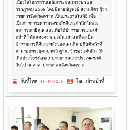
เนื่อง​ใน​โอกาสวันเฉลิมพระ​ชนมพรรษา 28​
กรกฎาคม​ 2568​ โดยมีนายณัฐพงษ์ สงวนจิตร ผู้ว่า
ราชการจังหวัดตราด ​เป็นประธานในพิธี​ เพื่อ
เป็นการถวายความจงรักภักดีและสำนึกในพระ
มหากรุณาธิคุณ และเพื่อให้ข้าราชการและเจ้า
หน้าที่ ได้แสดงความมุ่งมั่นแน่วแน่ที่จะเป็น
ข้าราชการที่ดีและพลังของแผ่นดิน ปฏิบัติหน้าที่
ตามรอยพระยุคลบาทในฐานะข้าของแผ่นดิน ให้
เกิดประโยชน์สุขแก่ประชาชนและประเทศชาติ
สืบไป ณ​ ศาลา​ประชาคม​จังหวัดตราด
วันที่โพส:
31-07-2025
โดย: เจ้าหน้าที่