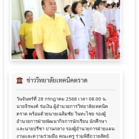
ข่าววิทยาลัยเทคนิคตราด
วันจันทร์ที่​ 28​ กรกฎาคม​ 2568​ เวลา​ 08.00 น.​
นายจิ​รพ​งค์​ ร่มเง​ิน​ ผู้​อำนวยการ​วิทยาลัย​เทคนิค​
ตราด​ พร้อมด้วยนายเฉลิมชัย วินทะไชย
รองผู้
อำนวยการฝ่ายพัฒนากิจการนักเรียน นักศึกษา
และนายปรีชา ปานกลาง รองผู้อำนวยการฝ่ายแผน
งานและความร่วมมือ คณะครู ร่วมพิธีถวาย​สัตย์​