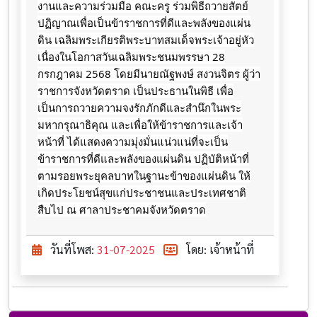
งานและความร่วมมือ คณะครู ร่วมพิธีถวาย​สัตย์​
ปฏิญาณ​เพื่อ​เป็น​ข้าราชการ​ที่​ดี​และ​พลังของ​แผ่น
ดิน ​เฉลิมพระเกียรติ​พระ​บาท​สมเด็จ​พระเจ้า​อยู่​หัว​
เนื่อง​ใน​โอกาสวันเฉลิมพระ​ชนมพรรษา 28​
กรกฎาคม​ 2568​ โดยมีนายณัฐพงษ์ สงวนจิตร ผู้ว่า
ราชการจังหวัดตราด ​เป็นประธานในพิธี​ เพื่อ
เป็นการถวายความจงรักภักดีและสำนึกในพระ
มหากรุณาธิคุณ และเพื่อให้ข้าราชการและเจ้า
หน้าที่ ได้แสดงความมุ่งมั่นแน่วแน่ที่จะเป็น
ข้าราชการที่ดีและพลังของแผ่นดิน ปฏิบัติหน้าที่
ตามรอยพระยุคลบาทในฐานะข้าของแผ่นดิน ให้
เกิดประโยชน์สุขแก่ประชาชนและประเทศชาติ
สืบไป ณ​ ศาลา​ประชาคม​จังหวัดตราด
วันที่โพส:
31-07-2025
โดย: เจ้าหน้าที่