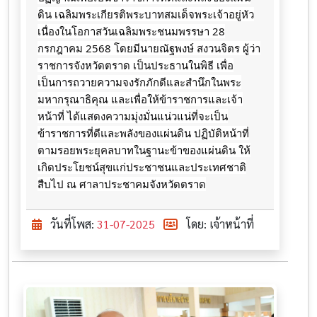
ดิน ​เฉลิมพระเกียรติ​พระ​บาท​สมเด็จ​พระเจ้า​อยู่​หัว​
เนื่อง​ใน​โอกาสวันเฉลิมพระ​ชนมพรรษา 28​
กรกฎาคม​ 2568​ โดยมีนายณัฐพงษ์ สงวนจิตร ผู้ว่า
ราชการจังหวัดตราด ​เป็นประธานในพิธี​ เพื่อ
เป็นการถวายความจงรักภักดีและสำนึกในพระ
มหากรุณาธิคุณ และเพื่อให้ข้าราชการและเจ้า
หน้าที่ ได้แสดงความมุ่งมั่นแน่วแน่ที่จะเป็น
ข้าราชการที่ดีและพลังของแผ่นดิน ปฏิบัติหน้าที่
ตามรอยพระยุคลบาทในฐานะข้าของแผ่นดิน ให้
เกิดประโยชน์สุขแก่ประชาชนและประเทศชาติ
สืบไป ณ​ ศาลา​ประชาคม​จังหวัดตราด
วันที่โพส:
31-07-2025
โดย: เจ้าหน้าที่