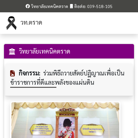
วิทยาลัยเทคนิคตราด
ติอต่อ: 039-518-105
วท.ตราด
วิทยาลัยเทคนิคตราด
กิจกรรม:
ร่วมพิธีถวาย​สัตย์​ปฏิญาณ​เพื่อ​เป็น​
ข้าราชการ​ที่​ดี​และ​พลังของ​แผ่นดิน