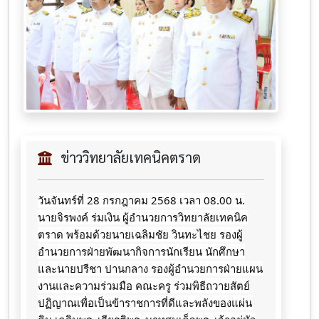
ข่าววิทยาลัยเทคนิคตราด
วันจันทร์ที่​ 28​ กรกฎาคม​ 2568​ เวลา​ 08.00 น.​
นายจิ​รพ​งค์​ ร่มเง​ิน​ ผู้​อำนวยการ​วิทยาลัย​เทคนิค​
ตราด​ พร้อมด้วยนายเฉลิมชัย วินทะไชย
รองผู้
อำนวยการฝ่ายพัฒนากิจการนักเรียน นักศึกษา
และนายปรีชา ปานกลาง รองผู้อำนวยการฝ่ายแผน
งานและความร่วมมือ คณะครู ร่วมพิธีถวาย​สัตย์​
ปฏิญาณ​เพื่อ​เป็น​ข้าราชการ​ที่​ดี​และ​พลังของ​แผ่น