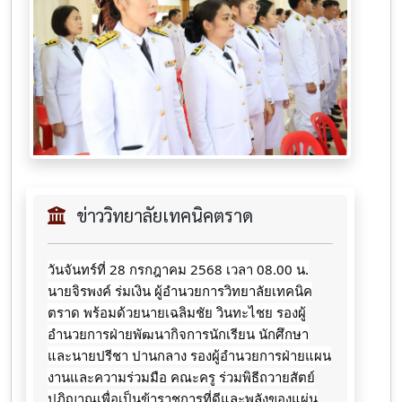
ข่าววิทยาลัยเทคนิคตราด
วันจันทร์ที่​ 28​ กรกฎาคม​ 2568​ เวลา​ 08.00 น.​
นายจิ​รพ​งค์​ ร่มเง​ิน​ ผู้​อำนวยการ​วิทยาลัย​เทคนิค​
ตราด​ พร้อมด้วยนายเฉลิมชัย วินทะไชย
รองผู้
อำนวยการฝ่ายพัฒนากิจการนักเรียน นักศึกษา
และนายปรีชา ปานกลาง รองผู้อำนวยการฝ่ายแผน
งานและความร่วมมือ คณะครู ร่วมพิธีถวาย​สัตย์​
ปฏิญาณ​เพื่อ​เป็น​ข้าราชการ​ที่​ดี​และ​พลังของ​แผ่น