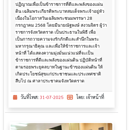
ปฏิญาณ​เพื่อ​เป็น​ข้าราชการ​ที่​ดี​และ​พลังของ​แผ่น
ดิน ​เฉลิมพระเกียรติ​พระ​บาท​สมเด็จ​พระเจ้า​อยู่​หัว​
เนื่อง​ใน​โอกาสวันเฉลิมพระ​ชนมพรรษา 28​
กรกฎาคม​ 2568​ โดยมีนายณัฐพงษ์ สงวนจิตร ผู้ว่า
ราชการจังหวัดตราด ​เป็นประธานในพิธี​ เพื่อ
เป็นการถวายความจงรักภักดีและสำนึกในพระ
มหากรุณาธิคุณ และเพื่อให้ข้าราชการและเจ้า
หน้าที่ ได้แสดงความมุ่งมั่นแน่วแน่ที่จะเป็น
ข้าราชการที่ดีและพลังของแผ่นดิน ปฏิบัติหน้าที่
ตามรอยพระยุคลบาทในฐานะข้าของแผ่นดิน ให้
เกิดประโยชน์สุขแก่ประชาชนและประเทศชาติ
สืบไป ณ​ ศาลา​ประชาคม​จังหวัดตราด
วันที่โพส:
31-07-2025
โดย: เจ้าหน้าที่