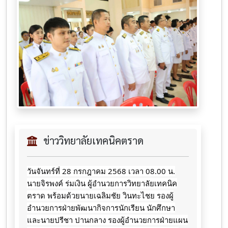
ข่าววิทยาลัยเทคนิคตราด
วันจันทร์ที่​ 28​ กรกฎาคม​ 2568​ เวลา​ 08.00 น.​
นายจิ​รพ​งค์​ ร่มเง​ิน​ ผู้​อำนวยการ​วิทยาลัย​เทคนิค​
ตราด​ พร้อมด้วยนายเฉลิมชัย วินทะไชย
รองผู้
อำนวยการฝ่ายพัฒนากิจการนักเรียน นักศึกษา
และนายปรีชา ปานกลาง รองผู้อำนวยการฝ่ายแผน