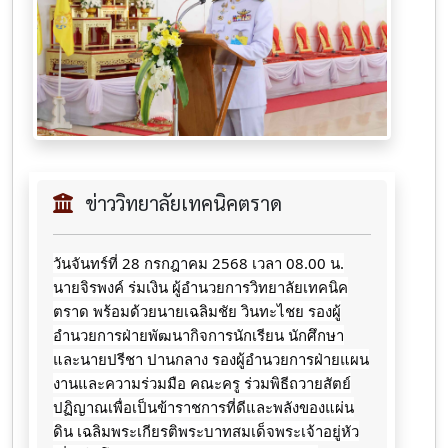
ข่าววิทยาลัยเทคนิคตราด
วันจันทร์ที่​ 28​ กรกฎาคม​ 2568​ เวลา​ 08.00 น.​
นายจิ​รพ​งค์​ ร่มเง​ิน​ ผู้​อำนวยการ​วิทยาลัย​เทคนิค​
ตราด​ พร้อมด้วยนายเฉลิมชัย วินทะไชย
รองผู้
อำนวยการฝ่ายพัฒนากิจการนักเรียน นักศึกษา
และนายปรีชา ปานกลาง รองผู้อำนวยการฝ่ายแผน
งานและความร่วมมือ คณะครู ร่วมพิธีถวาย​สัตย์​
ปฏิญาณ​เพื่อ​เป็น​ข้าราชการ​ที่​ดี​และ​พลังของ​แผ่น
ดิน ​เฉลิมพระเกียรติ​พระ​บาท​สมเด็จ​พระเจ้า​อยู่​หัว​