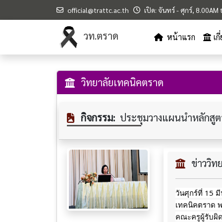
official@trattc.ac.th
เปิด: จันทร์ - ศุกร์, 8.00A
วท.ตราด
หน้าแรก
เก
วิทยาลัยเทคนิคตราด
กิจกรรม:
ประชุมวางแผนนำหลักสูต
ข่าววิ
วันศุกร์ที่ 15
เทคนิคตราด พ
คณะครูผู้รับ