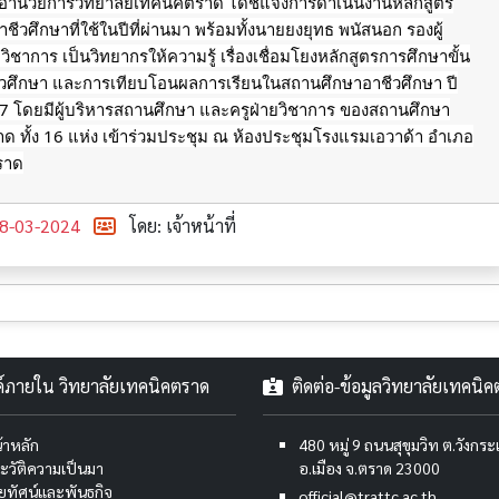
 ผู้อำนวยการวิทยาลัยเทคนิคตราด
ได้ชี้แจงการดำเนินงานหลักสูตร
ชีวศึกษาที่ใช้ในปีที่ผ่านมา พร้อมทั้งนายยงยุทธ พนัสนอก รองผู้
ิชาการ เป็นวิทยากรให้ความรู้ เรื่องเชื่อมโยงหลักสูตรการศึกษาขั้น
ชีวศึกษา และการเทียบโอนผลการเรียนในสถานศึกษาอาชีวศึกษา ปี
7 โดยมีผู้บริหารสถานศึกษา และครูฝ่ายวิชาการ ของสถานศึกษา
าด ทั้ง 16 แห่ง เข้าร่วมประชุม ณ ห้องประชุมโรงแรมเอวาด้า อำเภอ
ตราด
8-03-2024
โดย: เจ้าหน้าที่
งค์ภายใน วิทยาลัยเทคนิคตราด
ติดต่อ-ข้อมูลวิทยาลัยเทคนิ
้าหลัก
480 หมู่ 9 ถนนสุขุมวิท ต.วังกร
ะวัติความเป็นมา
อ.เมือง จ.ตราด 23000
สัยทัศน์และพันธกิจ
official@trattc.ac.th