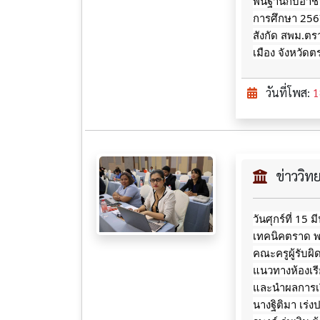
พื้นฐานกับอา
การศึกษา 256
สังกัด สพม.ตร
เมือง จังหวัด
วันที่โพส:
1
ข่าววิ
วันศุกร์ที่ 15
เทคนิคตราด พ
คณะครูผู้รับ
แนวทางห้องเร
และนำผลการเร
นางฐิติมา เร่