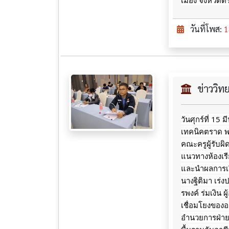
เมือง จังหวัด
วันที่โพส:
1
ข่าววิ
วันศุกร์ที่ 15
เทคนิคตราด พ
คณะครูผู้รับ
แนวทางห้องเร
และนำผลการเร
นางฐิติมา เร่
รพงค์ ร่มเงิน
เชื่อมโยงของอา
อำนวยการฝ่ายว