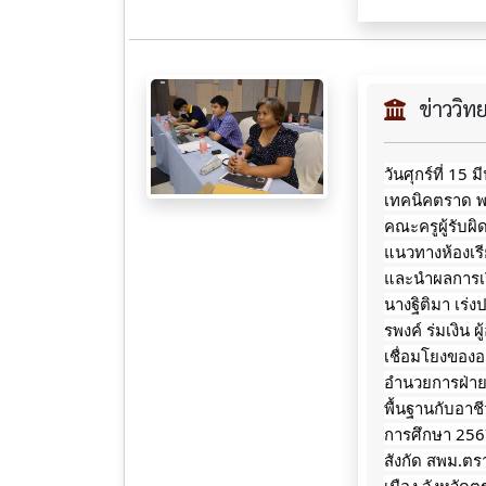
ข่าววิ
วันศุกร์ที่ 15
เทคนิคตราด พ
คณะครูผู้รับ
แนวทางห้องเร
และนำผลการเร
นางฐิติมา เร่
รพงค์ ร่มเงิน
เชื่อมโยงของอา
อำนวยการฝ่ายว
พื้นฐานกับอา
การศึกษา 256
สังกัด สพม.ตร