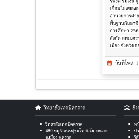
รพงค์ ร่มเงิน
เชื่อมโยงของอา
อำนวยการฝ่ายว
พื้นฐานกับอา
การศึกษา 256
สังกัด สพม.ตร
เมือง จังหวัด
วันที่โพส:
1
วิทยาลัยเทคนิคตราด
ลิ
วิทยาลัยเทคนิคตราด
หน
480 หมู่ 9 ถนนสุขุมวิท ต.วังกระแจะ
ปร
อ.เมือง จ.ตราด
วิ