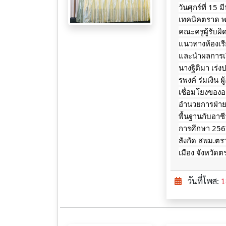
วันศุกร์ที่ 15
เทคนิคตราด พ
คณะครูผู้รับ
แนวทางห้องเร
และนำผลการเร
นางฐิติมา เร่
รพงค์ ร่มเงิน
เชื่อมโยงของอา
อำนวยการฝ่ายว
พื้นฐานกับอา
การศึกษา 256
สังกัด สพม.ตร
เมือง จังหวัด
วันที่โพส:
1