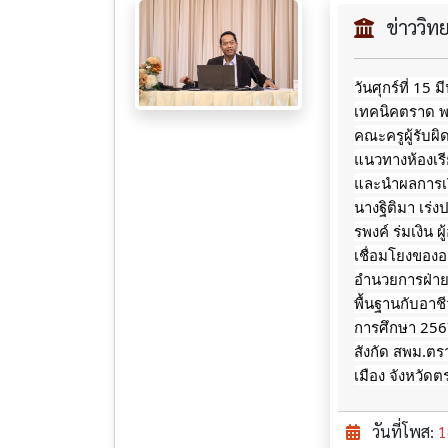
ข่าววิ
วันศุกร์ที่ 15
เทคนิคตราด พ
คณะครูผู้รับ
แนวทางห้องเร
และนำผลการเร
นางฐิติมา เร่
รพงค์ ร่มเงิน
เชื่อมโยงของอา
อำนวยการฝ่ายว
พื้นฐานกับอา
การศึกษา 256
สังกัด สพม.ตร
เมือง จังหวัด
วันที่โพส:
1