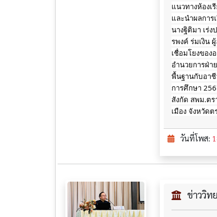
แนวทางห้องเร
และนำผลการเร
นางฐิติมา เร่
รพงค์ ร่มเงิน
เชื่อมโยงของอา
อำนวยการฝ่ายว
พื้นฐานกับอา
การศึกษา 256
สังกัด สพม.ตร
เมือง จังหวัด
วันที่โพส:
1
ข่าววิ