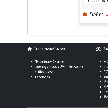
กลางจังหวัดต
วันที่โพส:
2
วิทยาลัยเทคนิคตราด
ลิ
วิทยาลัยเทคนิคตราด
หน
480 หมู่ 9 ถนนสุขุมวิท ต.วังกระแจะ
ปร
อ.เมือง จ.ตราด
วิ
Facebook
คณ
ทำ
ผู
แผ
ติ