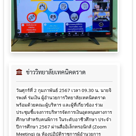
ข่าววิทยาลัยเทคนิคตราด
วันศุก​ร์ที่​ 2​ กุมภาพันธ์​ 2567​ เวลา​ 09.30​ น.​ นายจิ​
รพ​งค์​ ร​่​มเงิน​ ผู้​อ​ำ​น​ว​ยการ​วิทยาลัย​เทคนิค​ตราด​
พร้อม​ด้วย​คณะ​ผู้บริหาร​ และ​ผู้ที่เกี่ยวข้อง​ ร่วม
ประชุมชี้แจง​การ​บริหารจัดการเงินอุดหนุน​ทางการ
ศึกษ​าสำหรับ​คนพิการ​ ในระดับอาชีวศึกษา​ ประจำ​
ปีการศึกษา​ 2567​ ผ่านสื่ออิเล็กทรอนิกส์​ (Zoom
Meeting) ณ​ ห้อง​ปฏิบัติ​ราชการ​ผู้​อำนวยการ​