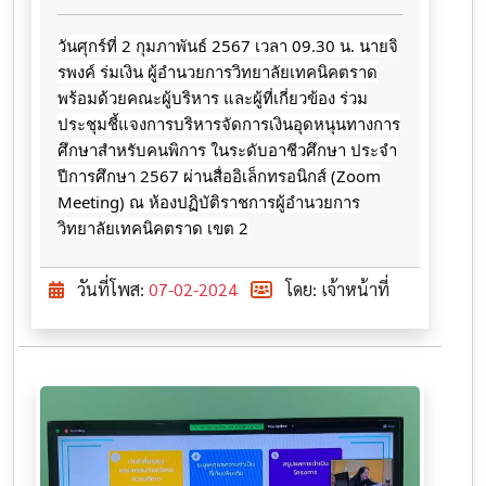
วันศุก​ร์ที่​ 2​ กุมภาพันธ์​ 2567​ เวลา​ 09.30​ น.​ นายจิ​
รพ​งค์​ ร​่​มเงิน​ ผู้​อ​ำ​น​ว​ยการ​วิทยาลัย​เทคนิค​ตราด​
พร้อม​ด้วย​คณะ​ผู้บริหาร​ และ​ผู้ที่เกี่ยวข้อง​ ร่วม
ประชุมชี้แจง​การ​บริหารจัดการเงินอุดหนุน​ทางการ
ศึกษ​าสำหรับ​คนพิการ​ ในระดับอาชีวศึกษา​ ประจำ​
ปีการศึกษา​ 2567​ ผ่านสื่ออิเล็กทรอนิกส์​ (Zoom
Meeting) ณ​ ห้อง​ปฏิบัติ​ราชการ​ผู้​อำนวยการ​
วิทยาลัย​เทคนิค​ตราด​ เขต​ 2
วันที่โพส:
07-02-2024
โดย: เจ้าหน้าที่