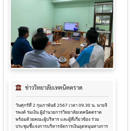
ข่าววิทยาลัยเทคนิคตราด
วันศุก​ร์ที่​ 2​ กุมภาพันธ์​ 2567​ เวลา​ 09.30​ น.​ นายจิ​
รพ​งค์​ ร​่​มเงิน​ ผู้​อ​ำ​น​ว​ยการ​วิทยาลัย​เทคนิค​ตราด​
พร้อม​ด้วย​คณะ​ผู้บริหาร​ และ​ผู้ที่เกี่ยวข้อง​ ร่วม
ประชุมชี้แจง​การ​บริหารจัดการเงินอุดหนุน​ทางการ