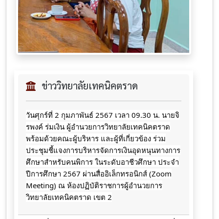
ข่าววิทยาลัยเทคนิคตราด
วันศุก​ร์ที่​ 2​ กุมภาพันธ์​ 2567​ เวลา​ 09.30​ น.​ นายจิ​
รพ​งค์​ ร​่​มเงิน​ ผู้​อ​ำ​น​ว​ยการ​วิทยาลัย​เทคนิค​ตราด​
พร้อม​ด้วย​คณะ​ผู้บริหาร​ และ​ผู้ที่เกี่ยวข้อง​ ร่วม
ประชุมชี้แจง​การ​บริหารจัดการเงินอุดหนุน​ทางการ
ศึกษ​าสำหรับ​คนพิการ​ ในระดับอาชีวศึกษา​ ประจำ​
ปีการศึกษา​ 2567​ ผ่านสื่ออิเล็กทรอนิกส์​ (Zoom
Meeting) ณ​ ห้อง​ปฏิบัติ​ราชการ​ผู้​อำนวยการ​
วิทยาลัย​เทคนิค​ตราด​ เขต​ 2