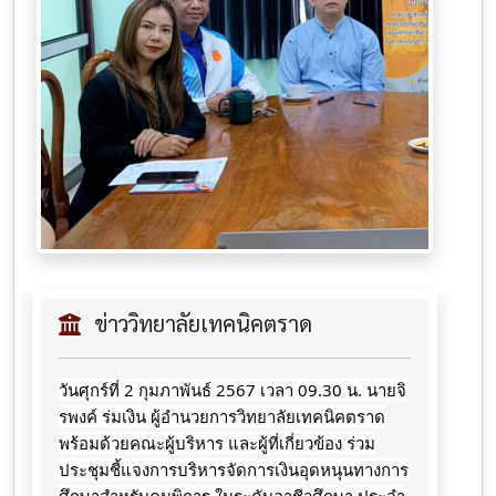
ข่าววิทยาลัยเทคนิคตราด
วันศุก​ร์ที่​ 2​ กุมภาพันธ์​ 2567​ เวลา​ 09.30​ น.​ นายจิ​
รพ​งค์​ ร​่​มเงิน​ ผู้​อ​ำ​น​ว​ยการ​วิทยาลัย​เทคนิค​ตราด​
พร้อม​ด้วย​คณะ​ผู้บริหาร​ และ​ผู้ที่เกี่ยวข้อง​ ร่วม
ประชุมชี้แจง​การ​บริหารจัดการเงินอุดหนุน​ทางการ