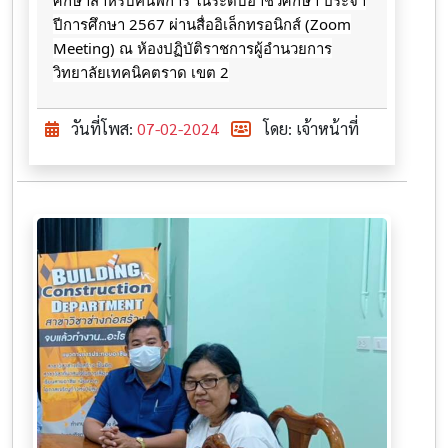
ศึกษ​าสำหรับ​คนพิการ​ ในระดับอาชีวศึกษา​ ประจำ​
ปีการศึกษา​ 2567​ ผ่านสื่ออิเล็กทรอนิกส์​ (Zoom
Meeting) ณ​ ห้อง​ปฏิบัติ​ราชการ​ผู้​อำนวยการ​
วิทยาลัย​เทคนิค​ตราด​ เขต​ 2
วันที่โพส:
07-02-2024
โดย: เจ้าหน้าที่