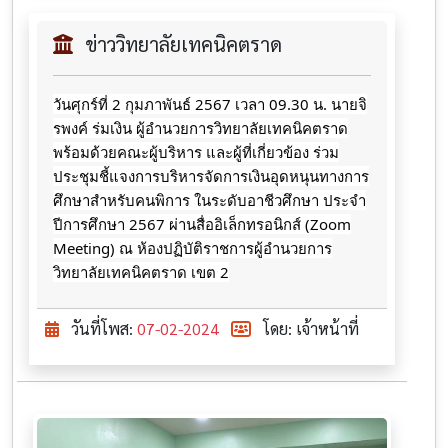
ข่าววิทยาลัยเทคนิคตราด
วันศุก​ร์ที่​ 2​ กุมภาพันธ์​ 2567​ เวลา​ 09.30​ น.​ นายจิ​
รพ​งค์​ ร​่​มเงิน​ ผู้​อ​ำ​น​ว​ยการ​วิทยาลัย​เทคนิค​ตราด​
พร้อม​ด้วย​คณะ​ผู้บริหาร​ และ​ผู้ที่เกี่ยวข้อง​ ร่วม
ประชุมชี้แจง​การ​บริหารจัดการเงินอุดหนุน​ทางการ
ศึกษ​าสำหรับ​คนพิการ​ ในระดับอาชีวศึกษา​ ประจำ​
ปีการศึกษา​ 2567​ ผ่านสื่ออิเล็กทรอนิกส์​ (Zoom
Meeting) ณ​ ห้อง​ปฏิบัติ​ราชการ​ผู้​อำนวยการ​
วิทยาลัย​เทคนิค​ตราด​ เขต​ 2
วันที่โพส:
07-02-2024
โดย: เจ้าหน้าที่