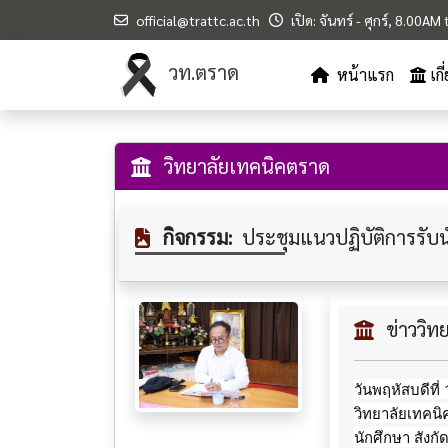
official@trattc.ac.th
เปิด: จันทร์ - ศุกร์, 8.00A
วท.ตราด
หน้าแรก
เก
วิทยาลัยเทคนิคตราด
กิจกรรม:
ประชุมแนวปฏิบัติการรับ
ข่าววิ
วันพฤหัสบดีที
วิทยาลัยเทคนิ
นักศึกษา
สังก