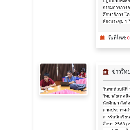
ปฏิบัติกับทั
กรรมการการอา
ศึกษาธิการ โดย
ห้องประชุม 1 
วันที่โพส:
0
ข่าววิ
วันพฤหัสบดีที
วิทยาลัยเทคนิ
นักศึกษา
สังก
ตามประกาศสำน
การรับนักเรี
ศึกษา 2568 (เพ