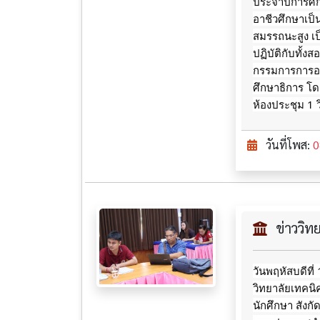
ประจำปีการศ
อาชีวศึกษาเป
สมรรถนะสูง เป
ปฏิบัติกับทั
กรรมการการอา
ศึกษาธิการ โดย
ห้องประชุม 1 
วันที่โพส:
0
ข่าววิ
วันพฤหัสบดีที
วิทยาลัยเทคนิ
นักศึกษา
สังก