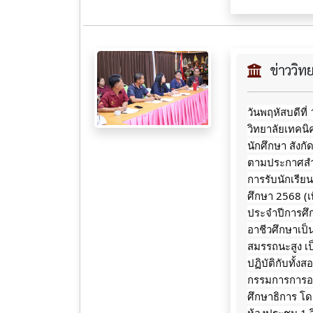
ข่าววิ
วันพฤหัสบดีที
วิทยาลัยเทคนิ
นักศึกษา
สังก
ตามประกาศสำน
การรับนักเรี
ศึกษา 2568 (เพ
ประจำปีการศ
อาชีวศึกษาเป
สมรรถนะสูง เป
ปฏิบัติกับทั
กรรมการการอา
ศึกษาธิการ โดย