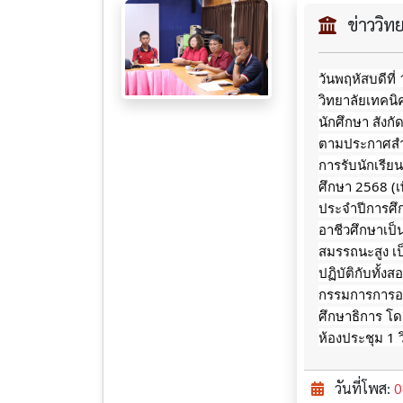
ข่าววิ
วันพฤหัสบดีที
วิทยาลัยเทคนิ
นักศึกษา
สังก
ตามประกาศสำน
การรับนักเรี
ศึกษา 2568 (เพ
ประจำปีการศ
อาชีวศึกษาเป
สมรรถนะสูง เป
ปฏิบัติกับทั
กรรมการการอา
ศึกษาธิการ โดย
ห้องประชุม 1 
วันที่โพส:
0