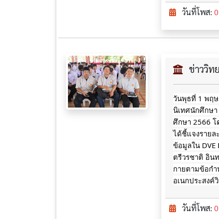
วันที่โพส:
0
ข่าววิ
วันพุธที่ 1 พ
นิเทศนักศึกษา
ศึกษา 2566 โด
ได้ชี้แจงรายล
ข้อมูลใน DVE
ตรีวรชาติ อินท
กายตามข้อกำ
อเนกประสงค์ว
วันที่โพส:
0