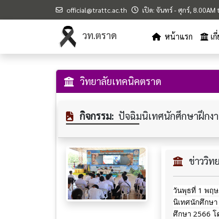
official@trattc.ac.th
เปิด: จันทร์ - ศุกร์, 8.00A
วท.ตราด
หน้าแรก
เก
วิทยาลัยเทคนิคตราด
กิจกรรม:
ปัจฉิมนิเทศนักศึกษาฝึกงา
ข่าววิ
วันพุธที่ 1 พ
นิเทศนักศึกษา
ศึกษา 2566 โด