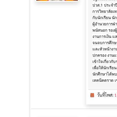
ปวส.1 ประจำปี
การวิทยาลัยเ
กับนักเรียน น
ผู้อำนวยการฝ่า
พนัสนอก รองผู
งานการเงิน แล
จนจบการศึกษาข
และหัวหน้างา
ปกครอง งานแน
เข้าใจเกี่ยวกั
เพื่อให้นักเรี
นักศึกษาได้พ
เทคนิคตราด เ
วันที่โพส:
1