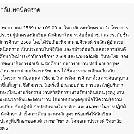
ทยาลัยเทคนิคตราด
 10 พฤษภาคม 2569 เวลา 09.00 น. วิทยาลัยเทคนิคตราด จัดโครงการ
ะชุมผู้ปกครองนักเรียน นักศึกษาใหม่ ระดับชั้นปวช.1 และระดับชั้น
การศึกษา 2569 โดยได้รับเกียรติจากนายจิรพงค์ ร่มเงิน ผู้อำนวย
ทคนิคตราด เป็นประธานในพิธีเปิด และกล่าวต้อนรับแสดงความยินดี
ักศึกษาใหม่ ประจำปีการศึกษา 2569 และนายเฉลิมชัย วินทะไชย รอง
ยพัฒนากิจการนักเรียน นักศึกษา กล่าวรายงาน ทั้งนี้ นายยงยุทธ 
้อำนวยการฝ่ายบริหารทรัพยากร ได้ชี้แจงรายละเอียดเกี่ยวกับ
ะโครงการสนับสนุนค่าใช้จ่ายในการจัดการศึกษาตั้งแต่ระดับอนุบาล
ึ้นพื้นฐาน ซึ่งกิจกรรมในครั้งนี้ ประกอบด้วย การแนะนำผู้บริหาร 
นทะเบียน งานกิจกรรม งานสวัสดิการฯ งานรักษาดินแดน (รด.) งาน
ะแนวอาชีพและจัดหางาน ได้มาพบปะพูดคุยเพื่อให้ความรู้ความ
บระเบียบ ข้อปฏิบัติ ข้อบังคับของวิทยาลัยฯ และแนวทางในการปฏิบัติ
ยน นักศึกษา สำเร็จการศึกษาตามหลักสูตร พร้อมทั้งให้นักเรียน 
บปะครูที่ปรึกษาของแต่ละสาขาวิชา ณ โดมอเนกประสงค์ วิทยาลัย
ขต 2