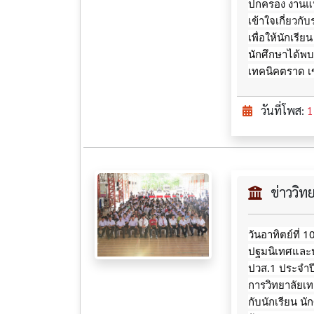
ปกครอง งานแน
เข้าใจเกี่ยวกั
เพื่อให้นักเรี
นักศึกษาได้พ
เทคนิคตราด เ
วันที่โพส:
1
ข่าววิ
วันอาทิตย์ที่
ปฐมนิเทศและปร
ปวส.1 ประจำปี
การวิทยาลัยเ
กับนักเรียน น