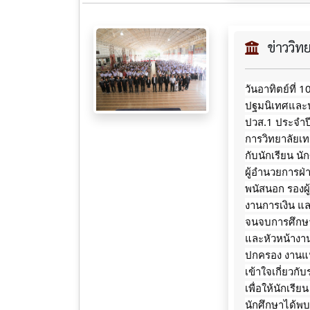
ข่าววิ
วันอาทิตย์ที่
ปฐมนิเทศและปร
ปวส.1 ประจำปี
การวิทยาลัยเ
กับนักเรียน น
ผู้อำนวยการฝ่า
พนัสนอก รองผู
งานการเงิน แล
จนจบการศึกษาข
และหัวหน้างา
ปกครอง งานแน
เข้าใจเกี่ยวกั
เพื่อให้นักเรี
นักศึกษาได้พ