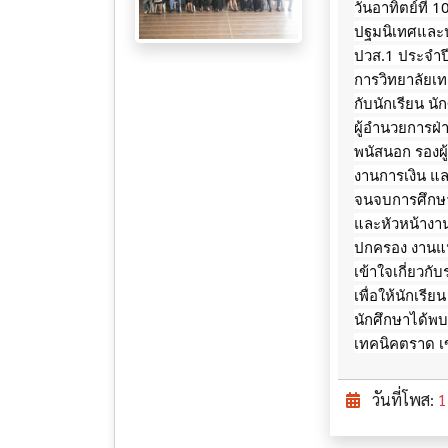
วันอาทิตย์ที่
ปฐมนิเทศและปร
ปวส.1 ประจำปี
การวิทยาลัยเ
กับนักเรียน น
ผู้อำนวยการฝ่า
พนัสนอก รองผู
งานการเงิน แล
จนจบการศึกษาข
และหัวหน้างา
ปกครอง งานแน
เข้าใจเกี่ยวกั
เพื่อให้นักเรี
นักศึกษาได้พ
เทคนิคตราด เ
วันที่โพส:
1