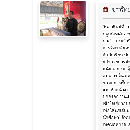
ข่าววิ
วันอาทิตย์ที่
ปฐมนิเทศและปร
ปวส.1 ประจำปี
การวิทยาลัยเ
กับนักเรียน น
ผู้อำนวยการฝ่า
พนัสนอก รองผู
งานการเงิน แล
จนจบการศึกษาข
และหัวหน้างา
ปกครอง งานแน
เข้าใจเกี่ยวกั
เพื่อให้นักเรี
นักศึกษาได้พ
เทคนิคตราด เ