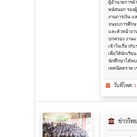
ผู้อำนวยการฝ่า
พนัสนอก รองผู
งานการเงิน แล
จนจบการศึกษาข
และหัวหน้างา
ปกครอง งานแน
เข้าใจเกี่ยวกั
เพื่อให้นักเรี
นักศึกษาได้พ
เทคนิคตราด เ
วันที่โพส:
1
ข่าววิ