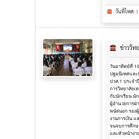
วันที่โพส:
1
ข่าววิ
วันอาทิตย์ที่
ปฐมนิเทศและปร
ปวส.1 ประจำปี
การวิทยาลัยเ
กับนักเรียน น
ผู้อำนวยการฝ่า
พนัสนอก รองผู
งานการเงิน แล
จนจบการศึกษาข
และหัวหน้างา