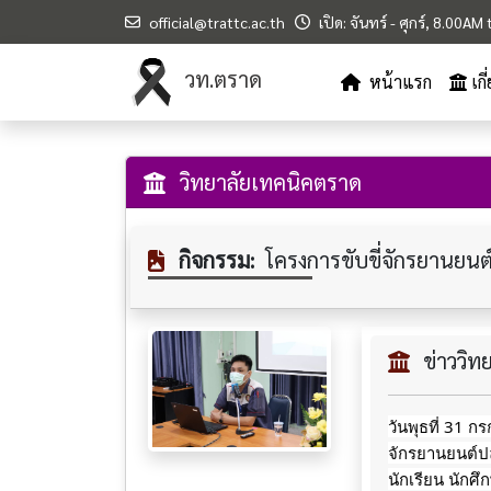
official@trattc.ac.th
เปิด: จันทร์ - ศุกร์, 8.00A
วท.ตราด
หน้าแรก
เก
วิทยาลัยเทคนิคตราด
กิจกรรม:
โครงการขับขี่จักรยานยนต์
ข่าววิ
วันพุธที่ 31 
จักรยานยนต์ปล
นักเรียน นักศ