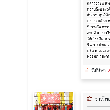
กล่าวอวยพรเทศก
ทราบถึงประวั
จีน กระตุ้นให
ประกอบด้วย ก
ชิงรางวัล กา
ลายมือภาษาจีน
ให้เกียรติมอบ
จีน การประกวด
บริหาร คณะครู
พร้อมเพรียงกั
วันที่โพส:
0
ข่าววิ