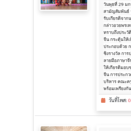
วันพุธที่ 29 
สามัญสัมพันธ์
รับเกียรติจาก
กล่าวอวยพรเทศก
ทราบถึงประวั
จีน กระตุ้นให
ประกอบด้วย ก
ชิงรางวัล กา
ลายมือภาษาจีน
ให้เกียรติมอบ
จีน การประกวด
บริหาร คณะครู
พร้อมเพรียงกั
วันที่โพส:
0