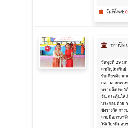
วันที่โพส:
0
ข่าววิ
วันพุธที่ 29 
สามัญสัมพันธ์
รับเกียรติจาก
กล่าวอวยพรเทศก
ทราบถึงประวั
จีน กระตุ้นให
ประกอบด้วย ก
ชิงรางวัล กา
ลายมือภาษาจีน
ให้เกียรติมอบ