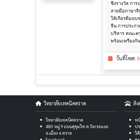
ชิงรางวัล กา
ลายมือภาษาจีน
ให้เกียรติมอบ
จีน การประกวด
บริหาร คณะครู
พร้อมเพรียงกั
วันที่โพส:
0
วิทยาลัยเทคนิคตราด
ลิ
วิทยาลัยเทคนิคตราด
หน
480 หมู่ 9 ถนนสุขุมวิท ต.วังกระแจะ
ปร
อ.เมือง จ.ตราด
วิ
Facebook
คณ