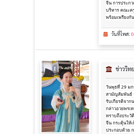
จีน การประกวด
บริหาร คณะครู
พร้อมเพรียงกั
วันที่โพส:
0
ข่าววิ
วันพุธที่ 29 
สามัญสัมพันธ์
รับเกียรติจาก
กล่าวอวยพรเทศก
ทราบถึงประวั
จีน กระตุ้นให
ประกอบด้วย ก