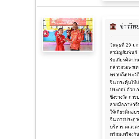
ข่าววิ
วันพุธที่ 29 
สามัญสัมพันธ์
รับเกียรติจาก
กล่าวอวยพรเทศก
ทราบถึงประวั
จีน กระตุ้นให
ประกอบด้วย ก
ชิงรางวัล กา
ลายมือภาษาจีน
ให้เกียรติมอบ
จีน การประกวด
บริหาร คณะครู
พร้อมเพรียงกั