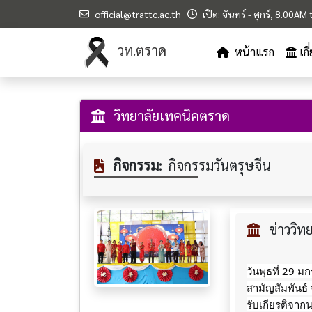
official@trattc.ac.th
เปิด: จันทร์ - ศุกร์, 8.00A
วท.ตราด
หน้าแรก
เก
วิทยาลัยเทคนิคตราด
กิจกรรม:
กิจกรรมวันตรุษจีน
ข่าววิ
วันพุธที่ 29 
สามัญสัมพันธ์
รับเกียรติจาก