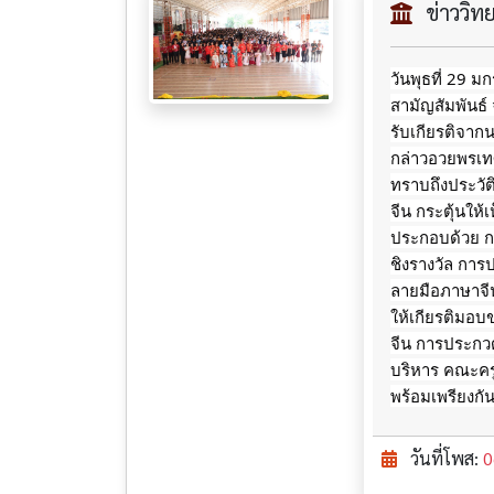
ข่าววิ
วันพุธที่ 29 
สามัญสัมพันธ์
รับเกียรติจาก
กล่าวอวยพรเทศก
ทราบถึงประวั
จีน กระตุ้นให
ประกอบด้วย ก
ชิงรางวัล กา
ลายมือภาษาจีน
ให้เกียรติมอบ
จีน การประกวด
บริหาร คณะครู
พร้อมเพรียงกั
วันที่โพส:
0