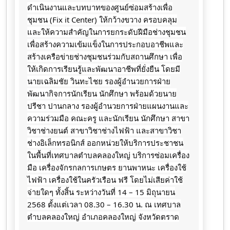
ดำเนินงานและบทบาทของศูนย์ซ่อมสร้างเพื่อ
ชุมชน (Fix it Center) ให้กว้างขวาง ครอบคลุม
และให้ความสำคัญในการยกระดับฝีมือช่างชุมชน
เพื่อสร้างความเข้มแข็งในการประกอบอาชีพและ
สร้างเครือข่ายช่างชุมชนร่วมกับสถานศึกษา เพื่อ
ให้เกิดการเรียนรู้และพัฒนาอาชีพที่ยั่งยืน โดยมี
นายเฉลิม​ชัย​ วิน​ทะ​ไชย​ รอง​ผู้​อำนวยการ​ฝ่าย​
พัฒนา​กิจการ​นักเรียน​ นักศึกษา​ พร้อมด้วย​นาย
ปรีชา​ ปานกลาง​ รอง​ผู้​อำนวยการ​ฝ่าย​แผนงาน​และ​
ความ​ร่วมมือ​ คณะครู และนักเรียน นักศึกษา สาขา
วิชาช่างยนต์ สาขาวิชาช่างไฟฟ้า และสาขาวิชา
ช่างอิเล็กทรอนิกส์ ออกหน่วยให้บริการประชาชน
ในพื้นที่​เทศบาล​ตำบล​คลอง​ใหญ่​ บริการซ่อมเครื่อง
มือ เครื่องจักรกลการเกษตร ยานพาหนะ เครื่องใช้
ไฟฟ้า เครื่องใช้ในครัวเรือน ฟรี โดยไม่เสียค่าใช้
จ่ายใดๆ ทั้งสิ้น ระหว่างวันที่ 14 – 15 มิถุนายน​
2568 ตั้งแต่เวลา 08.30 – 16.30 น. ณ​ เทศบาล
ตำบล​คลอง​ใหญ่​ อำเภอ​คลองใหญ่​ จังหวัดตราด