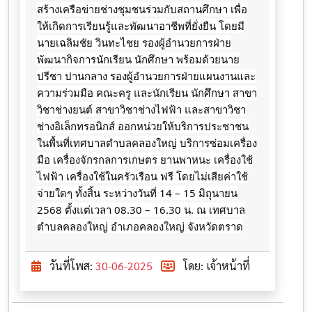
สร้างเครือข่ายช่างชุมชนร่วมกับสถานศึกษา เพื่อ
ให้เกิดการเรียนรู้และพัฒนาอาชีพที่ยั่งยืน โดยมี
นายเฉลิม​ชัย​ วิน​ทะ​ไชย​ รอง​ผู้​อำนวยการ​ฝ่าย​
พัฒนา​กิจการ​นักเรียน​ นักศึกษา​ พร้อมด้วย​นาย
ปรีชา​ ปานกลาง​ รอง​ผู้​อำนวยการ​ฝ่าย​แผนงาน​และ​
ความ​ร่วมมือ​ คณะครู และนักเรียน นักศึกษา สาขา
วิชาช่างยนต์ สาขาวิชาช่างไฟฟ้า และสาขาวิชา
ช่างอิเล็กทรอนิกส์ ออกหน่วยให้บริการประชาชน
ในพื้นที่​เทศบาล​ตำบล​คลอง​ใหญ่​ บริการซ่อมเครื่อง
มือ เครื่องจักรกลการเกษตร ยานพาหนะ เครื่องใช้
ไฟฟ้า เครื่องใช้ในครัวเรือน ฟรี โดยไม่เสียค่าใช้
จ่ายใดๆ ทั้งสิ้น ระหว่างวันที่ 14 – 15 มิถุนายน​
2568 ตั้งแต่เวลา 08.30 – 16.30 น. ณ​ เทศบาล
ตำบล​คลอง​ใหญ่​ อำเภอ​คลองใหญ่​ จังหวัดตราด
วันที่โพส:
30-06-2025
โดย: เจ้าหน้าที่