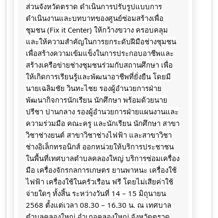
ส่วนจังหวัดตราด ดำเนินการปรับรูปแบบการ
ดำเนินงานและบทบาทของศูนย์ซ่อมสร้างเพื่อ
ชุมชน (Fix it Center) ให้กว้างขวาง ครอบคลุม
และให้ความสำคัญในการยกระดับฝีมือช่างชุมชน
เพื่อสร้างความเข้มแข็งในการประกอบอาชีพและ
สร้างเครือข่ายช่างชุมชนร่วมกับสถานศึกษา เพื่อ
ให้เกิดการเรียนรู้และพัฒนาอาชีพที่ยั่งยืน โดยมี
นายเฉลิม​ชัย​ วิน​ทะ​ไชย​ รอง​ผู้​อำนวยการ​ฝ่าย​
พัฒนา​กิจการ​นักเรียน​ นักศึกษา​ พร้อมด้วย​นาย
ปรีชา​ ปานกลาง​ รอง​ผู้​อำนวยการ​ฝ่าย​แผนงาน​และ​
ความ​ร่วมมือ​ คณะครู และนักเรียน นักศึกษา สาขา
วิชาช่างยนต์ สาขาวิชาช่างไฟฟ้า และสาขาวิชา
ช่างอิเล็กทรอนิกส์ ออกหน่วยให้บริการประชาชน
ในพื้นที่​เทศบาล​ตำบล​คลอง​ใหญ่​ บริการซ่อมเครื่อง
มือ เครื่องจักรกลการเกษตร ยานพาหนะ เครื่องใช้
ไฟฟ้า เครื่องใช้ในครัวเรือน ฟรี โดยไม่เสียค่าใช้
จ่ายใดๆ ทั้งสิ้น ระหว่างวันที่ 14 – 15 มิถุนายน​
2568 ตั้งแต่เวลา 08.30 – 16.30 น. ณ​ เทศบาล
ตำบล​คลอง​ใหญ่​ อำเภอ​คลองใหญ่​ จังหวัดตราด