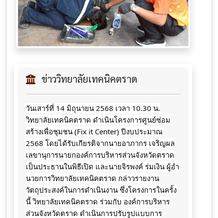
ข่าววิทยาลัยเทคนิคตราด
วันเสาร์​ที่​ 14 มิถุนายน​ 2568 เวลา 10.30 น.
วิทยาลัยเทคนิคตราด ดำเนินโครงการศูนย์ซ่อม
สร้างเพื่อชุมชน (Fix it Center) ปีงบประมาณ
2568 โดยได้รับเกียรติจากนายอาภากร​
เจริญ​ผล
เลขานุการนายกองค์การบริหารส่วนจังหวัดตราด
เป็นประธานในพิธีเปิด และนายจิ​รพ​งค์​ ร​่​มเงิน​ ผู้​อำ​
นวยการ​วิทยาลัย​เทคนิค​ตราด กล่าวรายงาน
วัตถุประสงค์ในการดำเนินงาน ซึ่งโครงการในครั้ง
นี้ วิทยาลัยเทคนิคตราด ร่วมกับ องค์การบริหาร
ส่วนจังหวัดตราด ดำเนินการปรับรูปแบบการ