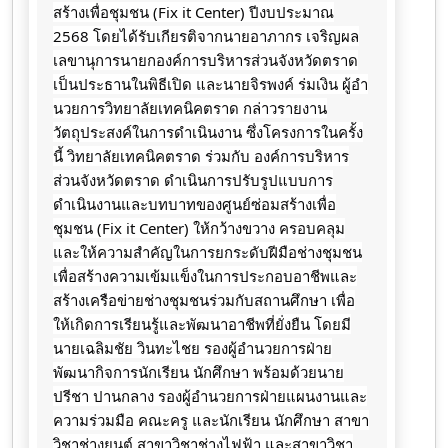
สร้างเพื่อชุมชน (Fix it Center) ปีงบประมาณ
2568 โดยได้รับเกียรติจากนายอาภากร​
เจริญ​ผล
เลขานุการนายกองค์การบริหารส่วนจังหวัดตราด
เป็นประธานในพิธีเปิด และนายจิ​รพ​งค์​ ร​่​มเงิน​ ผู้​อำ​
นวยการ​วิทยาลัย​เทคนิค​ตราด กล่าวรายงาน
วัตถุประสงค์ในการดำเนินงาน ซึ่งโครงการในครั้ง
นี้ วิทยาลัยเทคนิคตราด ร่วมกับ องค์การบริหาร
ส่วนจังหวัดตราด ดำเนินการปรับรูปแบบการ
ดำเนินงานและบทบาทของศูนย์ซ่อมสร้างเพื่อ
ชุมชน (Fix it Center) ให้กว้างขวาง ครอบคลุม
และให้ความสำคัญในการยกระดับฝีมือช่างชุมชน
เพื่อสร้างความเข้มแข็งในการประกอบอาชีพและ
สร้างเครือข่ายช่างชุมชนร่วมกับสถานศึกษา เพื่อ
ให้เกิดการเรียนรู้และพัฒนาอาชีพที่ยั่งยืน โดยมี
นายเฉลิม​ชัย​ วิน​ทะ​ไชย​ รอง​ผู้​อำนวยการ​ฝ่าย​
พัฒนา​กิจการ​นักเรียน​ นักศึกษา​ พร้อมด้วย​นาย
ปรีชา​ ปานกลาง​ รอง​ผู้​อำนวยการ​ฝ่าย​แผนงาน​และ​
ความ​ร่วมมือ​ คณะครู และนักเรียน นักศึกษา สาขา
วิชาช่างยนต์ สาขาวิชาช่างไฟฟ้า และสาขาวิชา