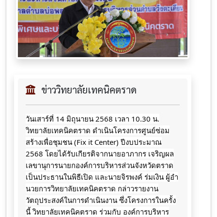
ข่าววิทยาลัยเทคนิคตราด
วันเสาร์​ที่​ 14 มิถุนายน​ 2568 เวลา 10.30 น.
วิทยาลัยเทคนิคตราด ดำเนินโครงการศูนย์ซ่อม
สร้างเพื่อชุมชน (Fix it Center) ปีงบประมาณ
2568 โดยได้รับเกียรติจากนายอาภากร​
เจริญ​ผล
เลขานุการนายกองค์การบริหารส่วนจังหวัดตราด
เป็นประธานในพิธีเปิด และนายจิ​รพ​งค์​ ร​่​มเงิน​ ผู้​อำ​
นวยการ​วิทยาลัย​เทคนิค​ตราด กล่าวรายงาน
วัตถุประสงค์ในการดำเนินงาน ซึ่งโครงการในครั้ง
นี้ วิทยาลัยเทคนิคตราด ร่วมกับ องค์การบริหาร