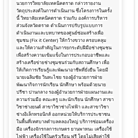
นวยการ​วิทยาลัย​เทคนิค​ตราด กล่าวรายงาน
วัตถุประสงค์ในการดำเนินงาน ซึ่งโครงการในครั้ง
นี้ วิทยาลัยเทคนิคตราด ร่วมกับ องค์การบริหาร
ส่วนจังหวัดตราด ดำเนินการปรับรูปแบบการ
ดำเนินงานและบทบาทของศูนย์ซ่อมสร้างเพื่อ
ชุมชน (Fix it Center) ให้กว้างขวาง ครอบคลุม
และให้ความสำคัญในการยกระดับฝีมือช่างชุมชน
เพื่อสร้างความเข้มแข็งในการประกอบอาชีพและ
สร้างเครือข่ายช่างชุมชนร่วมกับสถานศึกษา เพื่อ
ให้เกิดการเรียนรู้และพัฒนาอาชีพที่ยั่งยืน โดยมี
นายเฉลิม​ชัย​ วิน​ทะ​ไชย​ รอง​ผู้​อำนวยการ​ฝ่าย​
พัฒนา​กิจการ​นักเรียน​ นักศึกษา​ พร้อมด้วย​นาย
ปรีชา​ ปานกลาง​ รอง​ผู้​อำนวยการ​ฝ่าย​แผนงาน​และ​
ความ​ร่วมมือ​ คณะครู และนักเรียน นักศึกษา สาขา
วิชาช่างยนต์ สาขาวิชาช่างไฟฟ้า และสาขาวิชา
ช่างอิเล็กทรอนิกส์ ออกหน่วยให้บริการประชาชน
ในพื้นที่​เทศบาล​ตำบล​คลอง​ใหญ่​ บริการซ่อมเครื่อง
มือ เครื่องจักรกลการเกษตร ยานพาหนะ เครื่องใช้
ไฟฟ้า เครื่องใช้ในครัวเรือน ฟรี โดยไม่เสียค่าใช้