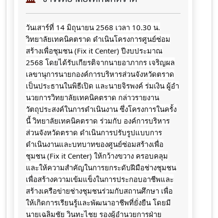
วันเสาร์​ที่​ 14 มิถุนายน​ 2568 เวลา 10.30 น.
วิทยาลัยเทคนิคตราด ดำเนินโครงการศูนย์ซ่อม
สร้างเพื่อชุมชน (Fix it Center) ปีงบประมาณ
2568 โดยได้รับเกียรติจากนายอาภากร​
เจริญ​ผล
เลขานุการนายกองค์การบริหารส่วนจังหวัดตราด
เป็นประธานในพิธีเปิด และนายจิ​รพ​งค์​ ร​่​มเงิน​ ผู้​อำ​
นวยการ​วิทยาลัย​เทคนิค​ตราด กล่าวรายงาน
วัตถุประสงค์ในการดำเนินงาน ซึ่งโครงการในครั้ง
นี้ วิทยาลัยเทคนิคตราด ร่วมกับ องค์การบริหาร
ส่วนจังหวัดตราด ดำเนินการปรับรูปแบบการ
ดำเนินงานและบทบาทของศูนย์ซ่อมสร้างเพื่อ
ชุมชน (Fix it Center) ให้กว้างขวาง ครอบคลุม
และให้ความสำคัญในการยกระดับฝีมือช่างชุมชน
เพื่อสร้างความเข้มแข็งในการประกอบอาชีพและ
สร้างเครือข่ายช่างชุมชนร่วมกับสถานศึกษา เพื่อ
ให้เกิดการเรียนรู้และพัฒนาอาชีพที่ยั่งยืน โดยมี
นายเฉลิม​ชัย​ วิน​ทะ​ไชย​ รอง​ผู้​อำนวยการ​ฝ่าย​