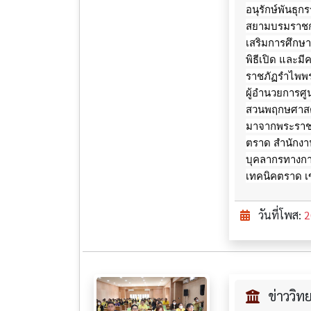
อนุรักษ์พันธุ
สยามบรมราชกุม
เสริมการศึกษ
พิธีเปิด และ
ราชภัฏรำไพพร
ผู้อำนวยการศู
สวนพฤกษศาสตร
มาจากพระราชดำ
ตราด สำนักงา
บุคลากรทางการ
เทคนิคตราด เ
วันที่โพส:
2
ข่าววิ