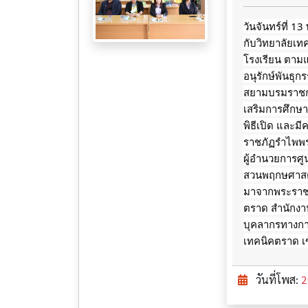
วันจันทร์ที่ 
กับวิทยาลัยเ
โรงเรียน ตาม
อนุรักษ์พันธุ
สยามบรมราชกุม
เสริมการศึกษ
พิธีเปิด และ
ราชภัฏรำไพพร
ผู้อำนวยการศู
สวนพฤกษศาสตร
มาจากพระราชดำ
ตราด สำนักงา
บุคลากรทางการ
เทคนิคตราด เ
วันที่โพส:
2