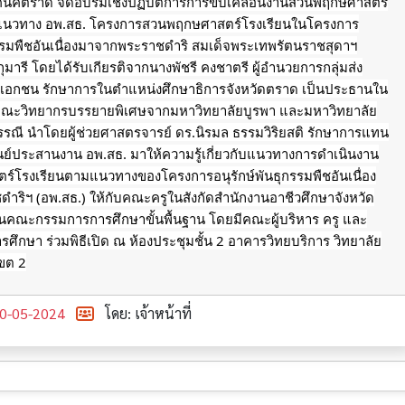
ทคนิคตราด จัดอบรมเชิงปฏิบัติการการขับเคลื่อนงานสวนพฤกษศาสตร์
แนวทาง อพ.สธ. โครงการสวนพฤกษศาสตร์โรงเรียนในโครงการ
กรรมพืชอันเนื่องมาจากพระราชดำริ สมเด็จพระเทพรัตนราชสุดาฯ
ารี โดยได้รับเกียรติจากนางพัชรี คงชาตรี ผู้อำนวยการกลุ่มส่ง
าเอกชน รักษาการในตำแหน่งศึกษาธิการจังหวัดตราด เป็นประธานใน
มีคณะวิทยากรบรรยายพิเศษจากมหาวิทยาลัยบูรพา
และมหาวิทยาลัย
รณี นำโดยผู้ช่วยศาสตรจารย์ ดร.นิรมล ธรรมวิริยสติ รักษาการแทน
นย์ประสานงาน อพ.สธ. มาให้ความรู้เกี่ยวกับแนวทางการดำเนินงาน
์โรงเรียนตามแนวทางของโครงการอนุรักษ์พันธุกรรมพืชอันเนื่อง
ริฯ (อพ.สธ.) ให้กับคณะครูในสังกัดสำนักงานอาชีวศึกษาจังหวัด
นคณะกรรมการการศึกษาขั้นพื้นฐาน โดยมีคณะผู้บริหาร ครู และ
ศึกษา ร่วมพิธีเปิด ณ ห้องประชุมชั้น 2 อาคารวิทยบริการ วิทยาลัย
ขต 2
0-05-2024
โดย: เจ้าหน้าที่