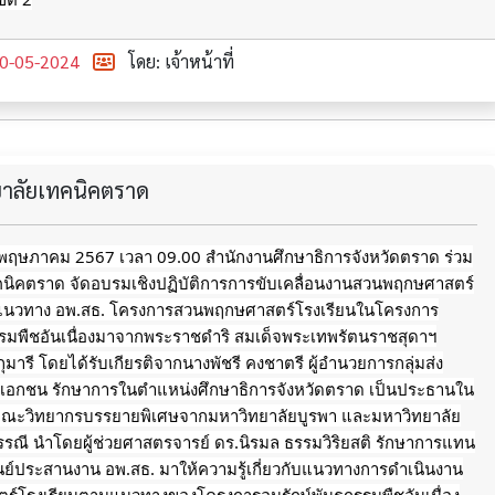
0-05-2024
โดย: เจ้าหน้าที่
ทยาลัยเทคนิคตราด
13 พฤษภาคม 2567 เวลา 09.00 สำนักงานศึกษาธิการจังหวัดตราด ร่วม
ทคนิคตราด จัดอบรมเชิงปฏิบัติการการขับเคลื่อนงานสวนพฤกษศาสตร์
แนวทาง อพ.สธ. โครงการสวนพฤกษศาสตร์โรงเรียนในโครงการ
กรรมพืชอันเนื่องมาจากพระราชดำริ สมเด็จพระเทพรัตนราชสุดาฯ
ารี โดยได้รับเกียรติจากนางพัชรี คงชาตรี ผู้อำนวยการกลุ่มส่ง
าเอกชน รักษาการในตำแหน่งศึกษาธิการจังหวัดตราด เป็นประธานใน
มีคณะวิทยากรบรรยายพิเศษจากมหาวิทยาลัยบูรพา
และมหาวิทยาลัย
รณี นำโดยผู้ช่วยศาสตรจารย์ ดร.นิรมล ธรรมวิริยสติ รักษาการแทน
นย์ประสานงาน อพ.สธ. มาให้ความรู้เกี่ยวกับแนวทางการดำเนินงาน