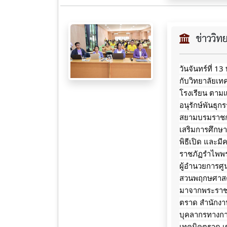
ข่าววิ
วันจันทร์ที่ 
กับวิทยาลัยเ
โรงเรียน ตาม
อนุรักษ์พันธุ
สยามบรมราชกุม
เสริมการศึกษ
พิธีเปิด และ
ราชภัฏรำไพพร
ผู้อำนวยการศู
สวนพฤกษศาสตร
มาจากพระราชดำ
ตราด สำนักงา
บุคลากรทางการ
เทคนิคตราด เ