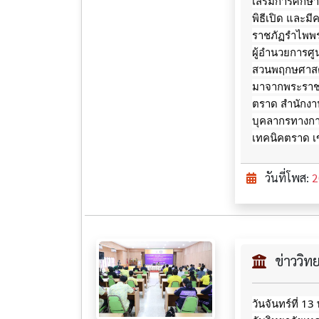
เสริมการศึกษ
พิธีเปิด และ
ราชภัฏรำไพพร
ผู้อำนวยการศู
สวนพฤกษศาสตร
มาจากพระราชดำ
ตราด สำนักงา
บุคลากรทางการ
เทคนิคตราด เ
วันที่โพส:
2
ข่าววิ
วันจันทร์ที่ 