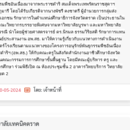
กรรมพืชอันเนื่องมาจากพระราชดำริ สมเด็จพระเทพรัตนราชสุดาฯ
ารี โดยได้รับเกียรติจากนางพัชรี คงชาตรี ผู้อำนวยการกลุ่มส่ง
าเอกชน รักษาการในตำแหน่งศึกษาธิการจังหวัดตราด เป็นประธานใน
มีคณะวิทยากรบรรยายพิเศษจากมหาวิทยาลัยบูรพา
และมหาวิทยาลัย
รณี นำโดยผู้ช่วยศาสตรจารย์ ดร.นิรมล ธรรมวิริยสติ รักษาการแทน
นย์ประสานงาน อพ.สธ. มาให้ความรู้เกี่ยวกับแนวทางการดำเนินงาน
์โรงเรียนตามแนวทางของโครงการอนุรักษ์พันธุกรรมพืชอันเนื่อง
ริฯ (อพ.สธ.) ให้กับคณะครูในสังกัดสำนักงานอาชีวศึกษาจังหวัด
นคณะกรรมการการศึกษาขั้นพื้นฐาน โดยมีคณะผู้บริหาร ครู และ
ศึกษา ร่วมพิธีเปิด ณ ห้องประชุมชั้น 2 อาคารวิทยบริการ วิทยาลัย
ขต 2
0-05-2024
โดย: เจ้าหน้าที่
ทยาลัยเทคนิคตราด