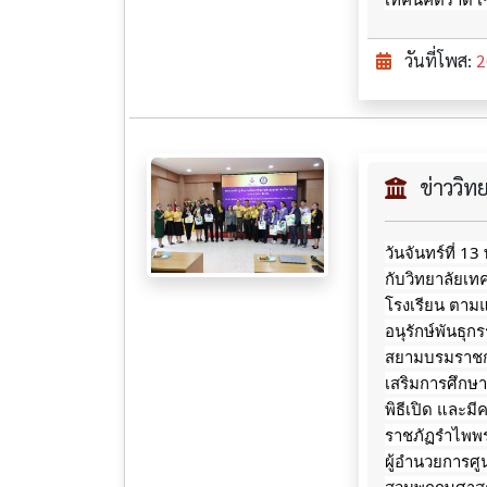
วันที่โพส:
2
ข่าววิ
วันจันทร์ที่ 
กับวิทยาลัยเ
โรงเรียน ตาม
อนุรักษ์พันธุ
สยามบรมราชกุม
เสริมการศึกษ
พิธีเปิด และ
ราชภัฏรำไพพร
ผู้อำนวยการศู