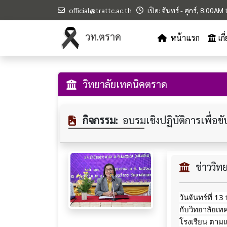
official@trattc.ac.th
เปิด: จันทร์ - ศุกร์, 8.00A
วท.ตราด
หน้าแรก
เก
วิทยาลัยเทคนิคตราด
กิจกรรม:
อบรมเชิงปฏิบัติการเพื่อ
ข่าววิ
วันจันทร์ที่ 
กับวิทยาลัยเ
โรงเรียน ตาม