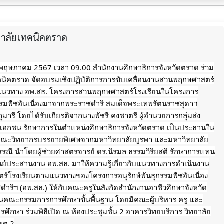
ทยาลัยเทคนิคตราด
13 พฤษภาคม 2567 เวลา 09.00 สำนักงานศึกษาธิการจังหวัดตราด ร่วม
ทคนิคตราด จัดอบรมเชิงปฏิบัติการการขับเคลื่อนงานสวนพฤกษศาสตร์
แนวทาง อพ.สธ. โครงการสวนพฤกษศาสตร์โรงเรียนในโครงการ
กรรมพืชอันเนื่องมาจากพระราชดำริ สมเด็จพระเทพรัตนราชสุดาฯ
ารี โดยได้รับเกียรติจากนางพัชรี คงชาตรี ผู้อำนวยการกลุ่มส่ง
าเอกชน รักษาการในตำแหน่งศึกษาธิการจังหวัดตราด เป็นประธานใน
มีคณะวิทยากรบรรยายพิเศษจากมหาวิทยาลัยบูรพา
และมหาวิทยาลัย
รณี นำโดยผู้ช่วยศาสตรจารย์ ดร.นิรมล ธรรมวิริยสติ รักษาการแทน
นย์ประสานงาน อพ.สธ. มาให้ความรู้เกี่ยวกับแนวทางการดำเนินงาน
์โรงเรียนตามแนวทางของโครงการอนุรักษ์พันธุกรรมพืชอันเนื่อง
ริฯ (อพ.สธ.) ให้กับคณะครูในสังกัดสำนักงานอาชีวศึกษาจังหวัด
นคณะกรรมการการศึกษาขั้นพื้นฐาน โดยมีคณะผู้บริหาร ครู และ
ศึกษา ร่วมพิธีเปิด ณ ห้องประชุมชั้น 2 อาคารวิทยบริการ วิทยาลัย
ขต 2