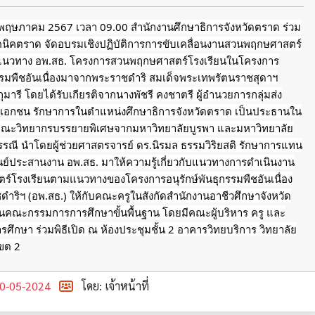
13 พฤษภาคม 2567 เวลา 09.00 สำนักงานศึกษาธิการจังหวัดตราด ร่วม
ทคนิคตราด จัดอบรมเชิงปฏิบัติการการขับเคลื่อนงานสวนพฤกษศาสตร์
แนวทาง อพ.สธ. โครงการสวนพฤกษศาสตร์โรงเรียนในโครงการ
กรรมพืชอันเนื่องมาจากพระราชดำริ สมเด็จพระเทพรัตนราชสุดาฯ
ารี โดยได้รับเกียรติจากนางพัชรี คงชาตรี ผู้อำนวยการกลุ่มส่ง
าเอกชน รักษาการในตำแหน่งศึกษาธิการจังหวัดตราด เป็นประธานใน
มีคณะวิทยากรบรรยายพิเศษจากมหาวิทยาลัยบูรพา
และมหาวิทยาลัย
รณี นำโดยผู้ช่วยศาสตรจารย์ ดร.นิรมล ธรรมวิริยสติ รักษาการแทน
นย์ประสานงาน อพ.สธ. มาให้ความรู้เกี่ยวกับแนวทางการดำเนินงาน
์โรงเรียนตามแนวทางของโครงการอนุรักษ์พันธุกรรมพืชอันเนื่อง
ริฯ (อพ.สธ.) ให้กับคณะครูในสังกัดสำนักงานอาชีวศึกษาจังหวัด
นคณะกรรมการการศึกษาขั้นพื้นฐาน โดยมีคณะผู้บริหาร ครู และ
ศึกษา ร่วมพิธีเปิด ณ ห้องประชุมชั้น 2 อาคารวิทยบริการ วิทยาลัย
ขต 2
0-05-2024
โดย: เจ้าหน้าที่