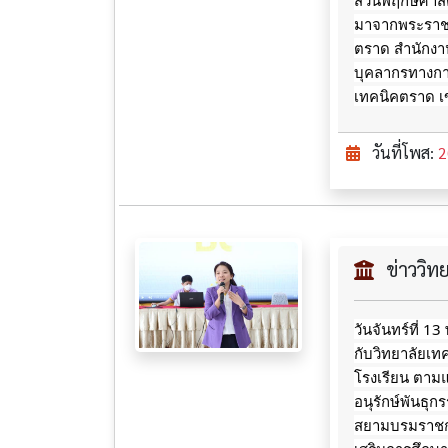
สวนพฤกษศาสตร
มาจากพระราชดำ
ตราด สำนักงา
บุคลากรทางการ
เทคนิคตราด เ
วันที่โพส:
2
ข่าววิ
วันจันทร์ที่ 
กับวิทยาลัยเ
โรงเรียน ตาม
อนุรักษ์พันธุ
สยามบรมราชกุม