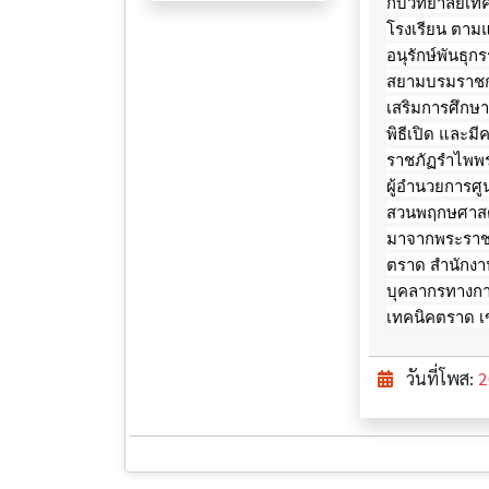
กับวิทยาลัยเ
โรงเรียน ตาม
อนุรักษ์พันธุ
สยามบรมราชกุม
เสริมการศึกษ
พิธีเปิด และ
ราชภัฏรำไพพร
ผู้อำนวยการศู
สวนพฤกษศาสตร
มาจากพระราชดำ
ตราด สำนักงา
บุคลากรทางการ
เทคนิคตราด เ
วันที่โพส:
2