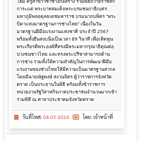
โฮม ครูสาขาวิชาช่างก่อสร้าง ร่วมพิธีถวายราชสัก
การะแด่ พระบาทสมเด็จพระบรมชนกาธิเบศร
มหาภูมิพลอดุลยเดชมหาราช บรมนาถบพิตร “พระ
บิดาแห่งมาตรฐานการช่างไทย” เนื่องในวัน
มาตรฐานฝีมือแรงงานแห่งชาติ ประจำปี 2567
พร้อมทั้งยืนสงบนิ่งเป็นเวลา 89 วินาที
เพื่อเทิดทูน
พระเกียรติพระองค์ที่ทรงมีพระมหากรุณาธิคุณต่อ
ปวงชนชาวไทย และทรงพระปรีชาสามารถด้าน
การช่าง รวมทั้งให้ความสำคัญในการพัฒนาฝีมือ
แรงงานของช่างไทยให้มีความเป็นมาตรฐานสากล
โดยมีนายณัฐพงษ์ สงวนจิตร ผู้ว่าราชการจังหวัด
ตราด เป็นประธานในพิธี ​พร้อมทั้งข้าราชการ​
หน่วยงาน​รัฐ​วิสาหกิจภาคประชาชน​จำนวน​มากเข้า
ร่วมพิธี​ ณ​ ศาลา​ประชาคม​จังหวัด​ตราด
วันที่โพส:
04-03-2024
โดย: เจ้าหน้าที่