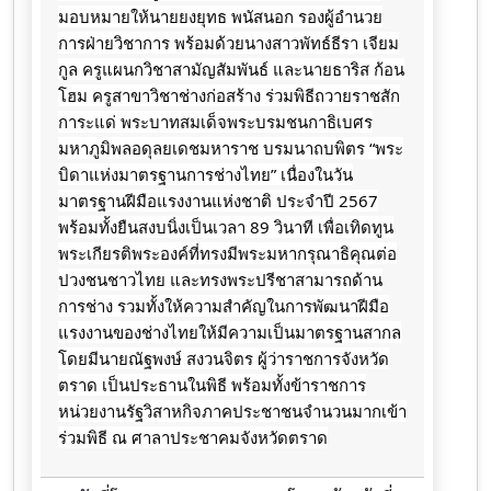
มอบหมายให้นายยงยุทธ พนัสนอก รองผู้อำนวย
การฝ่ายวิชาการ พร้อมด้วยนางสาวพัทธ์ธีรา เจียม
กูล ครูแผนกวิชาสามัญสัมพันธ์ และนายธาริส ก้อน
โฮม ครูสาขาวิชาช่างก่อสร้าง ร่วมพิธีถวายราชสัก
การะแด่ พระบาทสมเด็จพระบรมชนกาธิเบศร
มหาภูมิพลอดุลยเดชมหาราช บรมนาถบพิตร “พระ
บิดาแห่งมาตรฐานการช่างไทย” เนื่องในวัน
มาตรฐานฝีมือแรงงานแห่งชาติ ประจำปี 2567
พร้อมทั้งยืนสงบนิ่งเป็นเวลา 89 วินาที
เพื่อเทิดทูน
พระเกียรติพระองค์ที่ทรงมีพระมหากรุณาธิคุณต่อ
ปวงชนชาวไทย และทรงพระปรีชาสามารถด้าน
การช่าง รวมทั้งให้ความสำคัญในการพัฒนาฝีมือ
แรงงานของช่างไทยให้มีความเป็นมาตรฐานสากล
โดยมีนายณัฐพงษ์ สงวนจิตร ผู้ว่าราชการจังหวัด
ตราด เป็นประธานในพิธี ​พร้อมทั้งข้าราชการ​
หน่วยงาน​รัฐ​วิสาหกิจภาคประชาชน​จำนวน​มากเข้า
ร่วมพิธี​ ณ​ ศาลา​ประชาคม​จังหวัด​ตราด