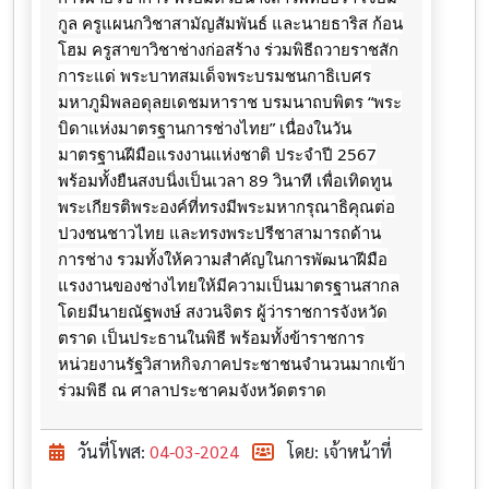
กูล ครูแผนกวิชาสามัญสัมพันธ์ และนายธาริส ก้อน
โฮม ครูสาขาวิชาช่างก่อสร้าง ร่วมพิธีถวายราชสัก
การะแด่ พระบาทสมเด็จพระบรมชนกาธิเบศร
มหาภูมิพลอดุลยเดชมหาราช บรมนาถบพิตร “พระ
บิดาแห่งมาตรฐานการช่างไทย” เนื่องในวัน
มาตรฐานฝีมือแรงงานแห่งชาติ ประจำปี 2567
พร้อมทั้งยืนสงบนิ่งเป็นเวลา 89 วินาที
เพื่อเทิดทูน
พระเกียรติพระองค์ที่ทรงมีพระมหากรุณาธิคุณต่อ
ปวงชนชาวไทย และทรงพระปรีชาสามารถด้าน
การช่าง รวมทั้งให้ความสำคัญในการพัฒนาฝีมือ
แรงงานของช่างไทยให้มีความเป็นมาตรฐานสากล
โดยมีนายณัฐพงษ์ สงวนจิตร ผู้ว่าราชการจังหวัด
ตราด เป็นประธานในพิธี ​พร้อมทั้งข้าราชการ​
หน่วยงาน​รัฐ​วิสาหกิจภาคประชาชน​จำนวน​มากเข้า
ร่วมพิธี​ ณ​ ศาลา​ประชาคม​จังหวัด​ตราด
วันที่โพส:
04-03-2024
โดย: เจ้าหน้าที่