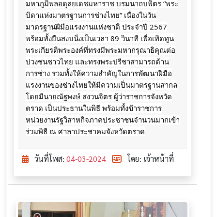
มหาภูมิพลอดุลยเดชมหาราช บรมนาถบพิตร “พระ
บิดาแห่งมาตรฐานการช่างไทย” เนื่องในวัน
มาตรฐานฝีมือแรงงานแห่งชาติ ประจำปี 2567
พร้อมทั้งยืนสงบนิ่งเป็นเวลา 89 วินาที
เพื่อเทิดทูน
พระเกียรติพระองค์ที่ทรงมีพระมหากรุณาธิคุณต่อ
ปวงชนชาวไทย และทรงพระปรีชาสามารถด้าน
การช่าง รวมทั้งให้ความสำคัญในการพัฒนาฝีมือ
แรงงานของช่างไทยให้มีความเป็นมาตรฐานสากล
โดยมีนายณัฐพงษ์ สงวนจิตร ผู้ว่าราชการจังหวัด
ตราด เป็นประธานในพิธี ​พร้อมทั้งข้าราชการ​
หน่วยงาน​รัฐ​วิสาหกิจภาคประชาชน​จำนวน​มากเข้า
ร่วมพิธี​ ณ​ ศาลา​ประชาคม​จังหวัด​ตราด
วันที่โพส:
04-03-2024
โดย: เจ้าหน้าที่