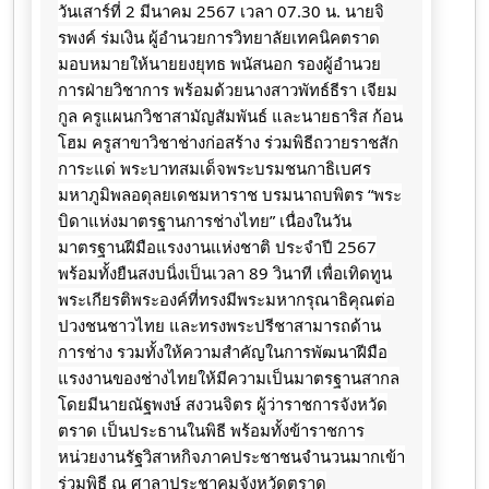
วันเสาร์ที่ 2 มีนาคม 2567 เวลา 07.30 น. นายจิ
รพงค์ ร่มเงิน ผู้อำนวยการวิทยาลัยเทคนิคตราด
มอบหมายให้นายยงยุทธ พนัสนอก รองผู้อำนวย
การฝ่ายวิชาการ พร้อมด้วยนางสาวพัทธ์ธีรา เจียม
กูล ครูแผนกวิชาสามัญสัมพันธ์ และนายธาริส ก้อน
โฮม ครูสาขาวิชาช่างก่อสร้าง ร่วมพิธีถวายราชสัก
การะแด่ พระบาทสมเด็จพระบรมชนกาธิเบศร
มหาภูมิพลอดุลยเดชมหาราช บรมนาถบพิตร “พระ
บิดาแห่งมาตรฐานการช่างไทย” เนื่องในวัน
มาตรฐานฝีมือแรงงานแห่งชาติ ประจำปี 2567
พร้อมทั้งยืนสงบนิ่งเป็นเวลา 89 วินาที
เพื่อเทิดทูน
พระเกียรติพระองค์ที่ทรงมีพระมหากรุณาธิคุณต่อ
ปวงชนชาวไทย และทรงพระปรีชาสามารถด้าน
การช่าง รวมทั้งให้ความสำคัญในการพัฒนาฝีมือ
แรงงานของช่างไทยให้มีความเป็นมาตรฐานสากล
โดยมีนายณัฐพงษ์ สงวนจิตร ผู้ว่าราชการจังหวัด
ตราด เป็นประธานในพิธี ​พร้อมทั้งข้าราชการ​
หน่วยงาน​รัฐ​วิสาหกิจภาคประชาชน​จำนวน​มากเข้า
ร่วมพิธี​ ณ​ ศาลา​ประชาคม​จังหวัด​ตราด