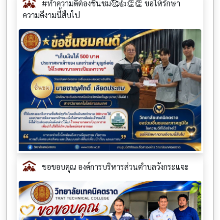
#ทำความดีต้องชื่นชม🥰👍👏👏 ขอให้รักษา
ความดีงามนี้สืบไป
ขอขอบคุณ องค์การบริหารส่วนตำบลวังกระแจะ