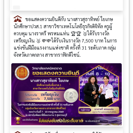
ขอแสดงความยินดีกับ นางสาวสุธาทิพย์ ใยเกษ
นักศึกษาปวส.1 สาขาวิชาเทคโนโลยีธุรกิจดิจิทัล ครูผู้
ควบคุม นางราตรี พรหมแท่น 🏆🏆 🥈ได้รับรางวัล
เหรียญเงิน 🥈 💸💸ได้รับเงินรางวัล 7,500 บาท ในการ
แข่งขันฝีมือแรงงานแห่งชาติ ครั้งที่ 31 ระดับภาค กลุ่ม
จังหวัดภาคกลาง สาขากราฟิกดีไซน์.