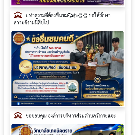
#ทำความดีต้องชื่นชม🥰👍👏👏 ขอให้รักษา
ความดีงามนี้สืบไป
ขอขอบคุณ องค์การบริหารส่วนตำบลวังกระแจะ