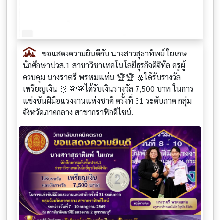
ขอแสดงความยินดีกับ นางสาวสุธาทิพย์ ใยเกษ
นักศึกษาปวส.1 สาขาวิชาเทคโนโลยีธุรกิจดิจิทัล ครูผู้
ควบคุม นางราตรี พรหมแท่น 🏆🏆 🥈ได้รับรางวัล
เหรียญเงิน 🥈 💸💸ได้รับเงินรางวัล 7,500 บาท ในการ
แข่งขันฝีมือแรงงานแห่งชาติ ครั้งที่ 31 ระดับภาค กลุ่ม
จังหวัดภาคกลาง สาขากราฟิกดีไซน์.