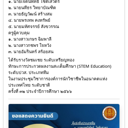
๑. นายเจตนิพัทธ์ โชติเสวตร
๒. นายนทีธร วิทยาบัณฑิต
๓. นายธัญวัฒน์ สร้างสม
๔. นายพรเทพ คงทรัพย์
๕. นายมหัศจรรย์ สังขวรรณ
ครูผู้ควบคุม
๑. นางสาวเกษร ฉิมพาลี
๒. นางสาวกชพร ใจหวัง
๓. นายอัมรินทร์ สร้อยสน
ได้รับรางวัลชมเชย ระดับเหรียญทอง
ทักษะการประกวดผลงานสะเต็มศึกษา (STEM Education)
ระดับปวส. ประเภททีม
ในงานประชุมวิชาการองค์การนักวิชาชีพในอนาคตแห่ง
ประเทศไทย ระดับชาติ
ครั้งที่ ๓๒ ประจำปีการศึกษา ๒๕๖๖