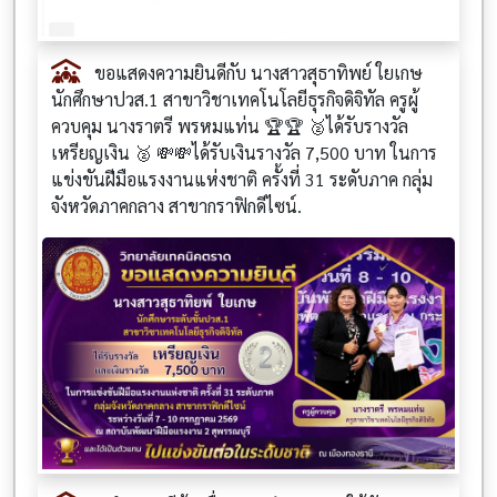
ขอแสดงความยินดีกับ นางสาวสุธาทิพย์ ใยเกษ
นักศึกษาปวส.1 สาขาวิชาเทคโนโลยีธุรกิจดิจิทัล ครูผู้
ควบคุม นางราตรี พรหมแท่น 🏆🏆 🥈ได้รับรางวัล
เหรียญเงิน 🥈 💸💸ได้รับเงินรางวัล 7,500 บาท ในการ
แข่งขันฝีมือแรงงานแห่งชาติ ครั้งที่ 31 ระดับภาค กลุ่ม
จังหวัดภาคกลาง สาขากราฟิกดีไซน์.