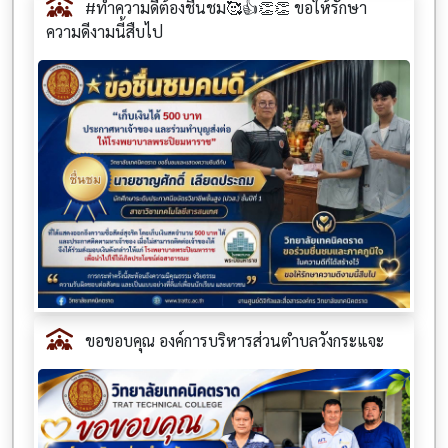
#ทำความดีต้องชื่นชม🥰👍👏👏 ขอให้รักษา
ความดีงามนี้สืบไป
ขอขอบคุณ องค์การบริหารส่วนตำบลวังกระแจะ