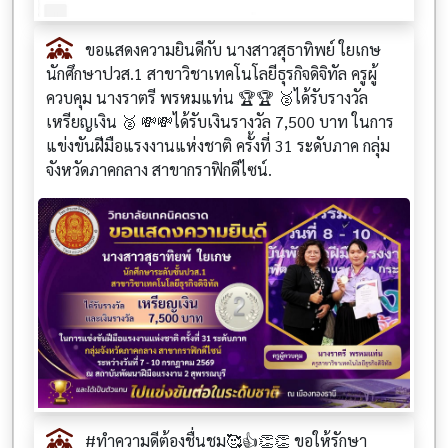
ขอแสดงความยินดีกับ นางสาวสุธาทิพย์ ใยเกษ
นักศึกษาปวส.1 สาขาวิชาเทคโนโลยีธุรกิจดิจิทัล ครูผู้
ควบคุม นางราตรี พรหมแท่น 🏆🏆 🥈ได้รับรางวัล
เหรียญเงิน 🥈 💸💸ได้รับเงินรางวัล 7,500 บาท ในการ
แข่งขันฝีมือแรงงานแห่งชาติ ครั้งที่ 31 ระดับภาค กลุ่ม
จังหวัดภาคกลาง สาขากราฟิกดีไซน์.
#ทำความดีต้องชื่นชม🥰👍👏👏 ขอให้รักษา