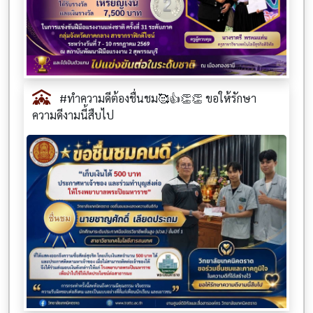
#ทำความดีต้องชื่นชม🥰👍👏👏 ขอให้รักษา
ความดีงามนี้สืบไป