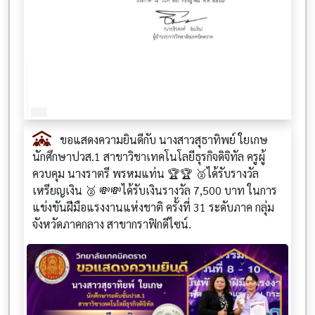
ขอแสดงความยินดีกับ นางสาวสุธาทิพย์ ใยเกษ
นักศึกษาปวส.1 สาขาวิชาเทคโนโลยีธุรกิจดิจิทัล ครูผู้
ควบคุม นางราตรี พรหมแท่น 🏆🏆 🥈ได้รับรางวัล
เหรียญเงิน 🥈 💸💸ได้รับเงินรางวัล 7,500 บาท ในการ
แข่งขันฝีมือแรงงานแห่งชาติ ครั้งที่ 31 ระดับภาค กลุ่ม
จังหวัดภาคกลาง สาขากราฟิกดีไซน์.