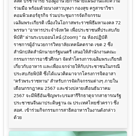
ลลิต ปรีชาจารย์ รองผู้อำนวยการฝ่ายแผนงานและความ
ร่วมมือ พร้อมด้วยนางสาวบุหงา กองสุข ครูสาขาวิชา
คอมพิวเตอร์ธุรกิจ ร่วมประชุมการจัดกิจกรรม
เฉลิมพระเกียรติ เนื่องในโอกาสพระราชพิธีมหามงคล 72
พรรษา “อาหารประจำจังหวัด เพื่อประชาชนที่ประสบภัย
พิบัติ” ผ่านระบบออนไลน์ (Zoom) ” ณ ห้องปฏิบัติ
ราชการผู้อำนวยการวิทยาลัยเทคนิคตราด เขต 2 ซึ่ง
สำนักปลัดสำนักนายกรัฐมนตรี เสนอให้สำนักงานคณะ
กรรมการการอาชีวศึกษา
จัดทำโครงการเฉลิมพระเกียรติ
เกี่ยวกับอาหาร และเพื่อแจกจ่ายให้กับประชาชนในกรณี
ประสบภัยพิบัติ ซึ่งได้แนวคิดมาจากโครงการจิตอาสา
“ครัวพระราชทาน” สำหรับการจัดกิจกรรมต่างๆ ภายใน
เดือนกรกฎาคม 2567 และช่วงปลายเดือนธันวาคม
2567 จะมีพิธีอันเชิญพระบรมสารีริกธาตุจากสาธารณรัฐ
ประชาชนจีนมาประดิษฐาน ณ ประเทศไทยชั่วคราว ซึ่ง
สอศ. เข้าร่วมกิจกรรมการสาธิตอาหารในงานดังกล่าว
ด้วย