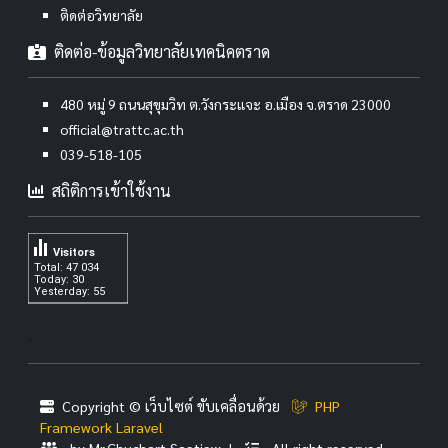
ติดต่อวิทยาลัย
ติดต่อ-ข้อมูลวิทยาลัยเทคนิคตราด
480 หมู่ 9 ถนนสุขุมวิท ต.วังกระแจะ อ.เมือง จ.ตราด 23000
official@trattc.ac.th
039-518-105
สถิติการเข้าใช้งาน
Visitors
Total: 47 034
Today: 30
Yesterday: 55
.
Copyright © เว็บไซต์ ขับเคลื่อนด้วย
PHP
Framework Laravel
by Mr.Chuchart Saetiew |
All right reserved